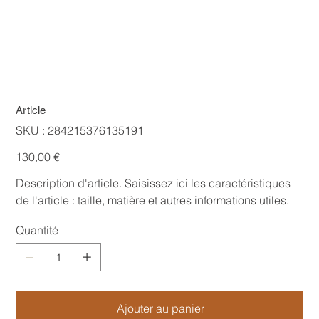
Article
SKU
SKU :
284215376135191
284215376135191
Prix
130,00 €
Description d'article. Saisissez ici les caractéristiques
de l'article : taille, matière et autres informations utiles.
Quantité
Ajouter au panier